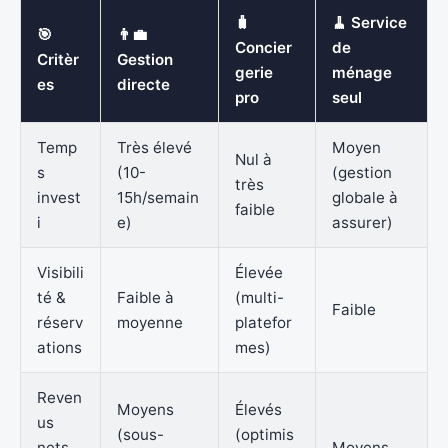
🧳
🧹 Service
🎯
👨‍💼
Concier
de
Critèr
Gestion
gerie
ménage
es
directe
pro
seul
Temp
Très élevé
Moyen
Nul à
s
(10-
(gestion
très
invest
15h/semain
globale à
faible
i
e)
assurer)
Visibili
Élevée
té &
Faible à
(multi-
Faible
réserv
moyenne
platefor
ations
mes)
Reven
Moyens
Élevés
us
(sous-
(optimis
nets
Moyens