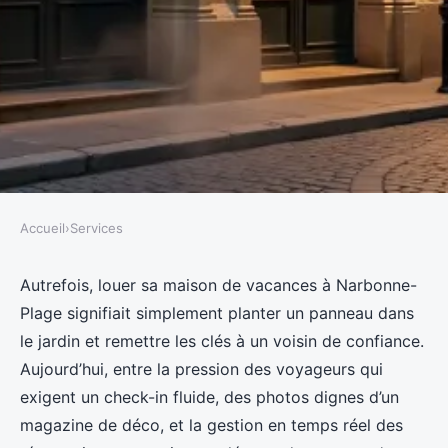
Accueil
›
Services
SERVICES
Maximisez vos revenus locatifs
Autrefois, louer sa maison de vacances à Narbonne-
Plage signifiait simplement planter un panneau dans
avec notre conciergerie à
le jardin et remettre les clés à un voisin de confiance.
Narbonne
Aujourd’hui, entre la pression des voyageurs qui
exigent un check-in fluide, des photos dignes d’un
Nicet
•
24/05/2026 10:59
•
9 min de lecture
magazine de déco, et la gestion en temps réel des