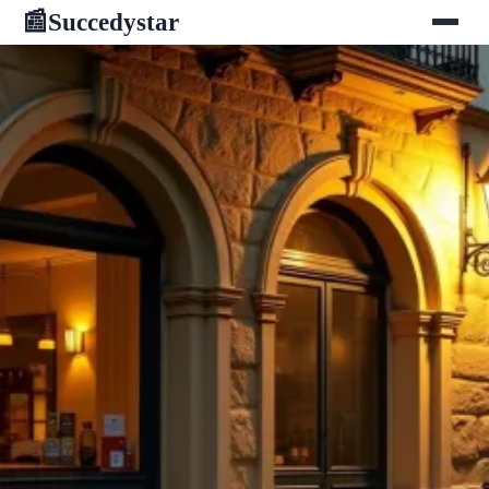
Succedystar
📰