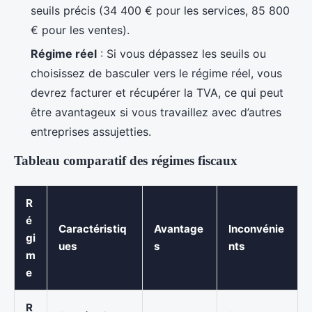
seuils précis (34 400 € pour les services, 85 800
€ pour les ventes).
Régime réel
: Si vous dépassez les seuils ou
choisissez de basculer vers le régime réel, vous
devrez facturer et récupérer la TVA, ce qui peut
être avantageux si vous travaillez avec d’autres
entreprises assujetties.
Tableau comparatif des régimes fiscaux
R
é
Caractéristiq
Avantage
Inconvénie
gi
ues
s
nts
m
e
R