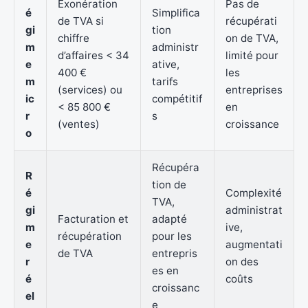
Exonération
Pas de
é
Simplifica
de TVA si
récupérati
gi
tion
chiffre
on de TVA,
m
administr
d’affaires < 34
limité pour
e
ative,
400 €
les
m
tarifs
(services) ou
entreprises
ic
compétitif
< 85 800 €
en
r
s
(ventes)
croissance
o
Récupéra
R
tion de
é
Complexité
TVA,
gi
administrat
Facturation et
adapté
m
ive,
récupération
pour les
e
augmentati
de TVA
entrepris
r
on des
es en
é
coûts
croissanc
el
e