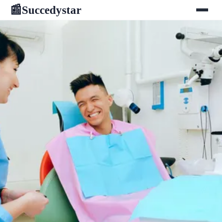
Succedystar
📰