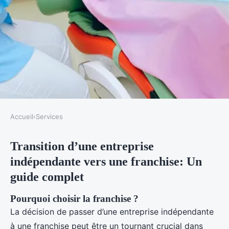
Accueil
›
Services
SERVICES
Transition d’une entreprise
Transition d'une entreprise
indépendante vers une franchise: Un
indépendante vers une franchise
guide complet
Antonin
•
12 mars 2025
•
6 min de lecture
Pourquoi choisir la franchise ?
La décision de passer d’une entreprise indépendante
à une franchise peut être un tournant crucial dans