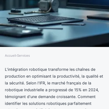
Accueil
›
Services
SERVICES
Intégrateur robotique : vos
L'intégration robotique transforme les
chaînes de
production en optimisant la productivité, la qualité et
solutions personnalisées pour
la sécurité. Selon l'IFR, le marché français de la
l'industrie
robotique industrielle a progressé de 15% en 2024,
témoignant d'une demande croissante. Comment
Nicet
•
20/03/2026 10:42
•
8 min de lecture
identifier les solutions robotiques parfaitement