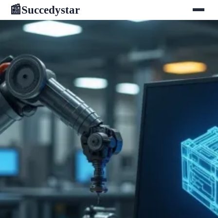
Succedystar
📰