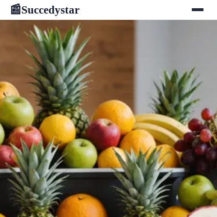
Succedystar
📰