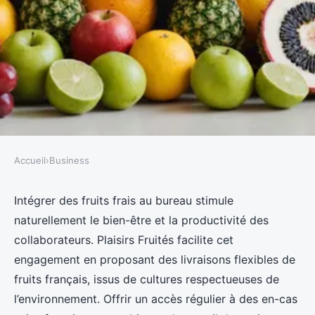
Accueil
›
Business
BUSINESS
Fruits en entreprise : un boost
Intégrer des fruits frais au bureau stimule
naturellement le bien-être et la productivité des
de fraîcheur au quotidien !
collaborateurs. Plaisirs Fruités facilite cet
engagement en proposant des livraisons flexibles de
Antonin
•
19 septembre 2025
•
4 min de lecture
fruits français, issus de cultures respectueuses de
l’environnement. Offrir un accès régulier à des en-cas