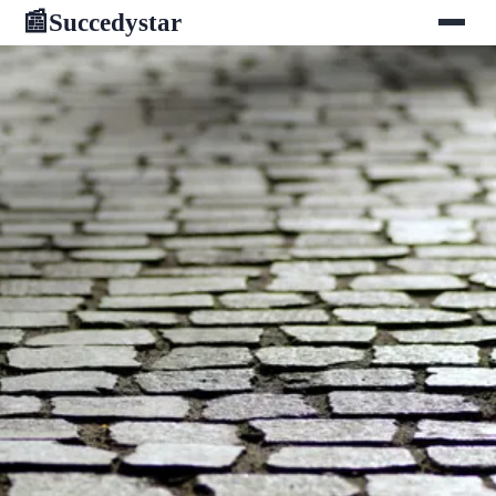
Succedystar
📰