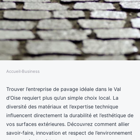
Accueil
›
Business
BUSINESS
Choisir l'entreprise de pavage
Trouver l’entreprise de pavage idéale dans le Val
d’Oise requiert plus qu’un simple choix local. La
idéale dans le Val d'Oise
diversité des matériaux et l’expertise technique
influencent directement la durabilité et l’esthétique de
Antonin
•
26 septembre 2025
•
5 min de lecture
vos surfaces extérieures. Découvrez comment allier
savoir-faire, innovation et respect de l’environnement