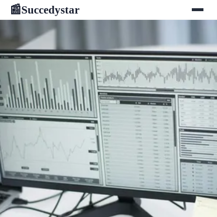
Succedystar
📰