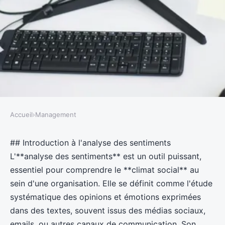
Accueil
›
Management
MANAGEMENT
Exploiter l"Analyse des
## Introduction à l'analyse des sentiments
L'**analyse des sentiments** est un outil puissant,
Sentiments : Une Stratégie
essentiel pour comprendre le **climat social** au
Innovante pour les Managers
sein d'une organisation. Elle se définit comme l'étude
visant à Décrypter le Climat
systématique des opinions et émotions exprimées
dans des textes, souvent issus des médias sociaux,
Social en Entreprise
emails, ou autres canaux de communication. Son