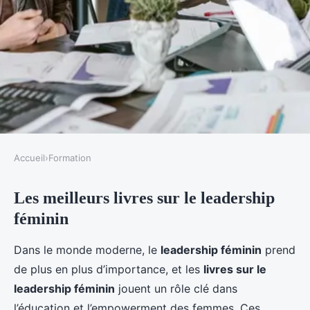
Accueil
›
Formation
FORMATION
Les meilleurs livres sur le leadership
Des livres incontournables sur le
féminin
leadership féminin
Dans le monde moderne, le
leadership féminin
prend
Antonin
•
15 janvier 2025
•
4 min de lecture
de plus en plus d’importance, et les
livres sur le
leadership féminin
jouent un rôle clé dans
l’éducation et l’empowerment des femmes. Ces