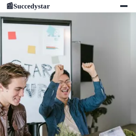
Succedystar
📰